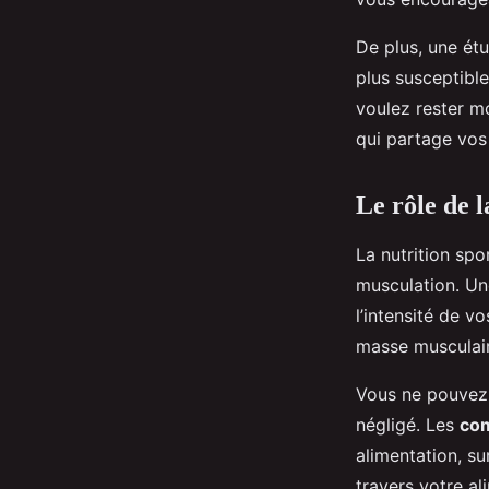
De plus, une ét
plus susceptibl
voulez rester m
qui partage vos 
Le rôle de 
La nutrition spo
musculation. Une
l’intensité de v
masse musculair
Vous ne pouvez 
négligé. Les
com
alimentation, su
travers votre al