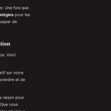
er. Une fois que
atégies
pour les
ssayer de
tion
ce. Voici
tif sur votre
prendre et de
la raison pour
 Que vous