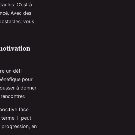
acles. C’est à
encé. Avec des
 obstacles, vous
motivation
re un défi
bénéfique pour
pousser à donner
rencontrer.
positive face
 terme. Il peut
 progression, en