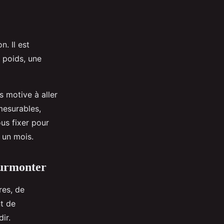
. Il est
 poids, une
s motive à aller
mesurables,
us fixer pour
n un mois.
surmonter
res, de
t de
ir.