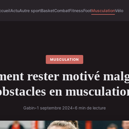
ccueil
Actu
Autre sport
Basket
Combat
Fitness
Foot
Musculation
Vélo
MUSCULATION
nt rester motivé malg
obstacles en musculatio
Gabin
•
1 septembre 2024
•
6 min de lecture