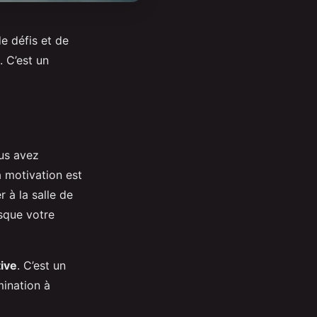
e défis et de
 C’est un
us avez
a motivation est
 à la salle de
rsque votre
tive
. C’est un
mination à