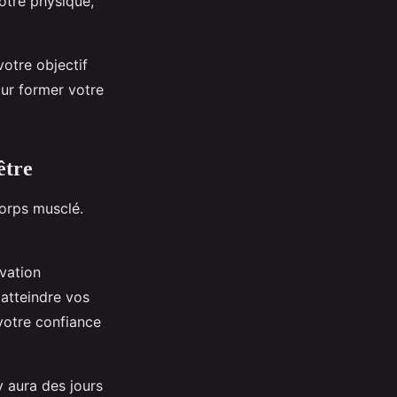
otre physique,
votre objectif
our former votre
être
corps musclé.
vation
 atteindre vos
 votre confiance
y aura des jours