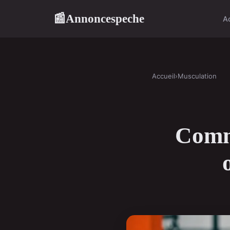
Annoncespeche
📰
A
Accueil
›
Musculation
Comme