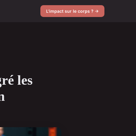
L'impact sur le corps ? →
ré les
n